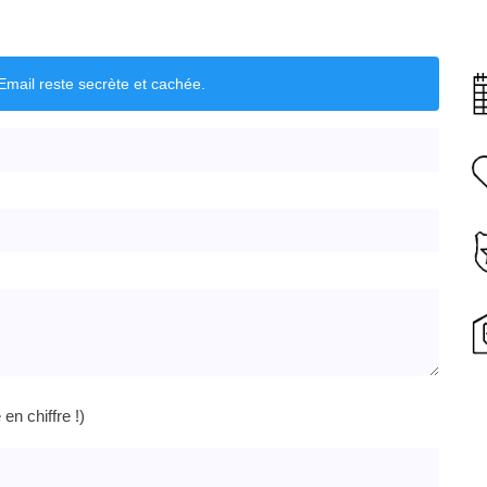
mail reste secrète et cachée.
n chiffre !)