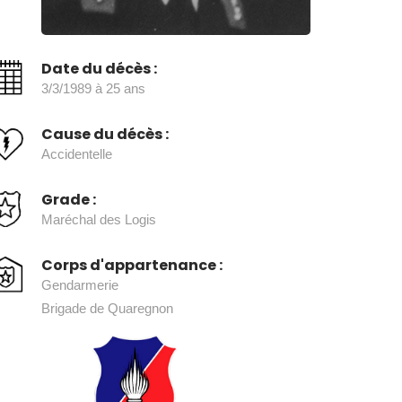
Date du décès :
3/3/1989 à 25 ans
Cause du décès :
Accidentelle
Grade :
Maréchal des Logis
Corps d'appartenance :
Gendarmerie
Brigade de Quaregnon