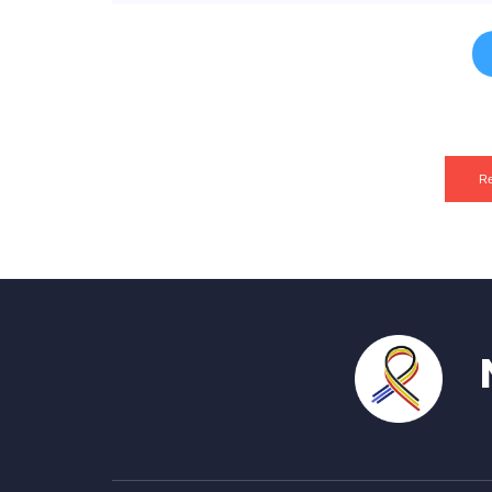
Re
N'