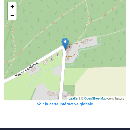
+
−
Leaflet
| ©
OpenStreetMap
contributors
Voir la carte intéractive globale