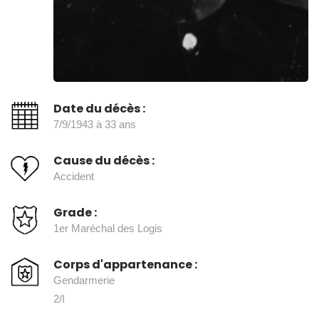
Date du décès :
7/9/1943 à 33 ans
Cause du décès :
Accident
Grade :
1er Maréchal des Logis
Corps d'appartenance :
Gendarmerie
2/I