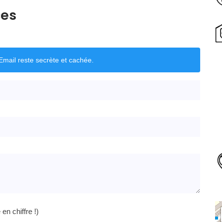
ces
mail reste secrète et cachée.
n chiffre !)