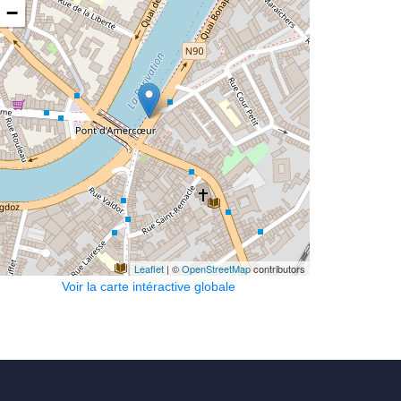
−
Leaflet
| ©
OpenStreetMap
contributors
Voir la carte intéractive globale