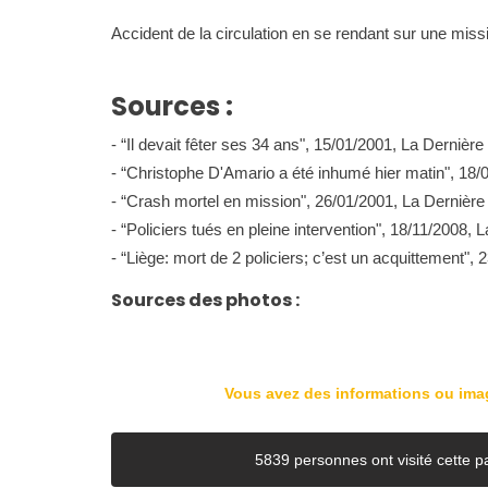
Accident de la circulation en se rendant sur une miss
Sources :
- “Il devait fêter ses 34 ans", 15/01/2001, La Dernièr
- “Christophe D'Amario a été inhumé hier matin", 18
- “Crash mortel en mission", 26/01/2001, La Dernièr
- “Policiers tués en pleine intervention", 18/11/2008,
- “Liège: mort de 2 policiers; c’est un acquittement",
Sources des photos :
Vous avez des informations ou im
5839 personnes ont visité cette