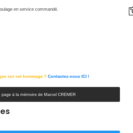
roulage en service commandé.
ages sur cet hommage ?
Contactez-nous ICI !
tte page à la mémoire de Marcel CREMER
ces