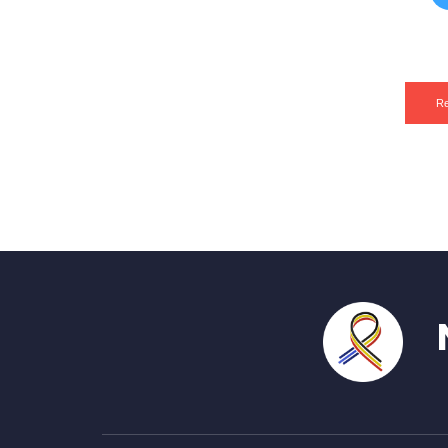
Re
N'