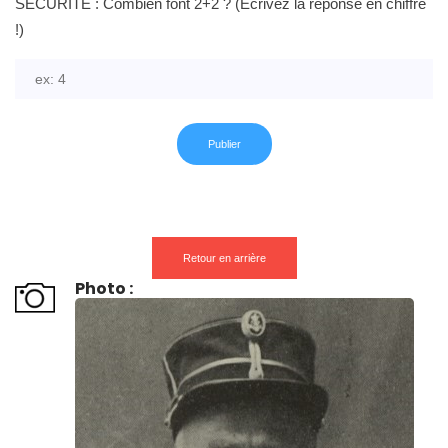
SECURITE : Combien font 2+2 ? (Ecrivez la réponse en chiffre
!)
Retour en arrière
Photo :