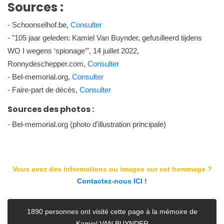
Sources :
- Schoonselhof.be,
Consulter
- "105 jaar geleden: Kamiel Van Buynder, gefusilleerd tijdens
WO I wegens ‘spionage’", 14 juillet 2022,
Ronnydeschepper.com,
Consulter
- Bel-memorial.org,
Consulter
- Faire-part de décès,
Consulter
Sources des photos :
- Bel-memorial.org (photo d'illustration principale)
Vous avez des informations ou images sur cet hommage ?
Contactez-nous ICI !
1890 personnes ont visité cette page à la mémoire de
Kamiel VAN BUYNDER