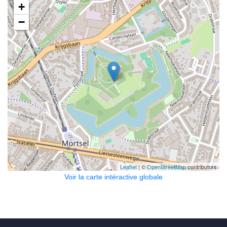
+
−
Leaflet
| ©
OpenStreetMap
contributors
Voir la carte intéractive globale