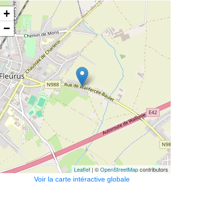
+
−
Leaflet
| ©
OpenStreetMap
contributors
Voir la carte intéractive globale