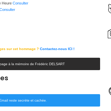
re Heure
Consulter
Consulter
ages sur cet hommage ?
Contactez-nous ICI !
e page à la mémoire de Frédéric DELSART
ces
mail reste secrète et cachée.