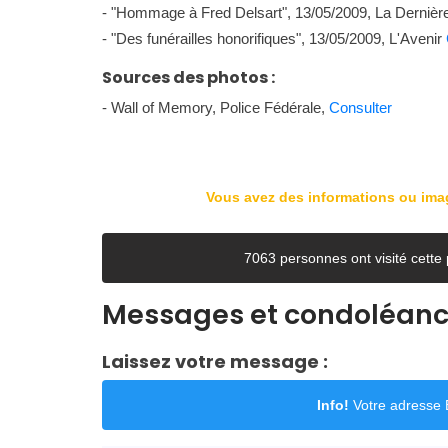
- "Hommage à Fred Delsart", 13/05/2009, La Derniè
- "Des funérailles honorifiques", 13/05/2009, L'Avenir
Sources des photos :
- Wall of Memory, Police Fédérale,
Consulter
Vous avez des informations ou im
7063 personnes ont visité cett
Messages et condoléan
Laissez votre message :
Info!
Votre adresse E