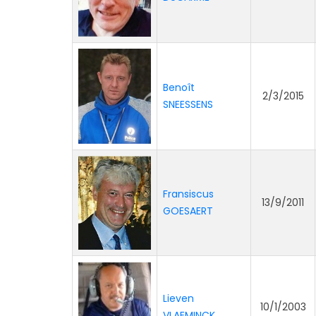
Benoît
2/3/2015
SNEESSENS
Fransiscus
13/9/2011
GOESAERT
Lieven
10/1/2003
VLAEMINCK