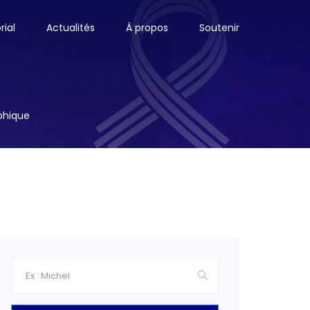
ial
Actualités
À propos
Soutenir
aphique