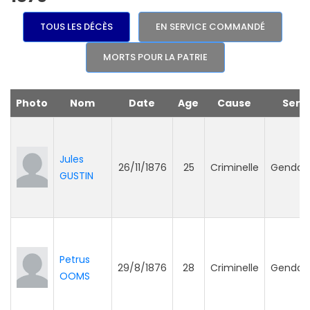
TOUS LES DÉCÈS
EN SERVICE COMMANDÉ
MORTS POUR LA PATRIE
Photo
Nom
Date
Age
Cause
Serv
Jules
26/11/1876
25
Criminelle
Gendar
GUSTIN
Petrus
29/8/1876
28
Criminelle
Gendar
OOMS