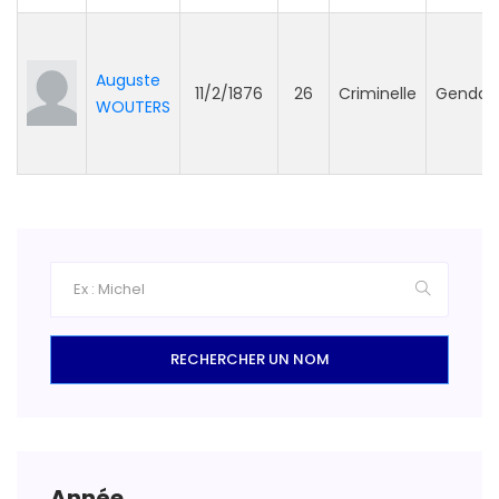
Auguste
11/2/1876
26
Criminelle
Gendar
WOUTERS
RECHERCHER UN NOM
Année