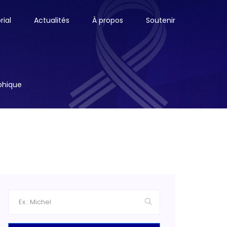
ial
Actualités
À propos
Soutenir
aphique