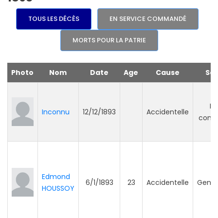
TOUS LES DÉCÈS
EN SERVICE COMMANDÉ
MORTS POUR LA PATRIE
Photo
Nom
Date
Age
Cause
Ser
Po
Inconnu
12/12/1893
Accidentelle
comm
Edmond
6/1/1893
23
Accidentelle
Genda
HOUSSOY