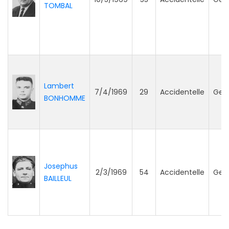
TOMBAL
Lambert
7/4/1969
29
Accidentelle
Gen
BONHOMME
Josephus
2/3/1969
54
Accidentelle
Gen
BAILLEUL