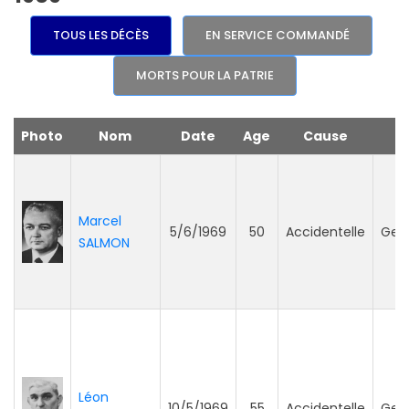
TOUS LES DÉCÈS
EN SERVICE COMMANDÉ
MORTS POUR LA PATRIE
Photo
Nom
Date
Age
Cause
S
Marcel
5/6/1969
50
Accidentelle
Gen
SALMON
Léon
10/5/1969
55
Accidentelle
Gen