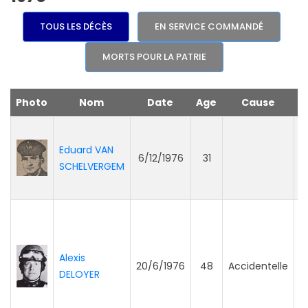
TOUS LES DÉCÈS
EN SERVICE COMMANDÉ
MORTS POUR LA PATRIE
Photo
Nom
Date
Age
Cause
Eduard VAN
6/12/1976
31
SCHELVERGEM
Alexis
20/6/1976
48
Accidentelle
G
DELOYER