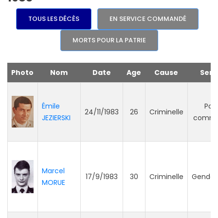
TOUS LES DÉCÈS
EN SERVICE COMMANDÉ
MORTS POUR LA PATRIE
Photo
Nom
Date
Age
Cause
Serv
Émile
Poli
24/11/1983
26
Criminelle
JEZIERSKI
commu
Marcel
17/9/1983
30
Criminelle
Gendar
MORUE