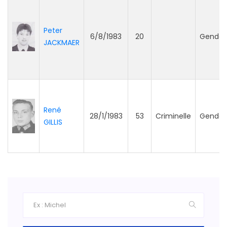
Peter
6/8/1983
20
Gendar
JACKMAER
René
28/1/1983
53
Criminelle
Gendar
GILLIS