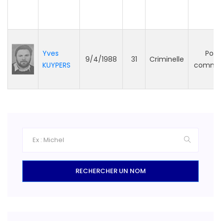
Yves
Poli
9/4/1988
31
Criminelle
KUYPERS
commu
RECHERCHER UN NOM