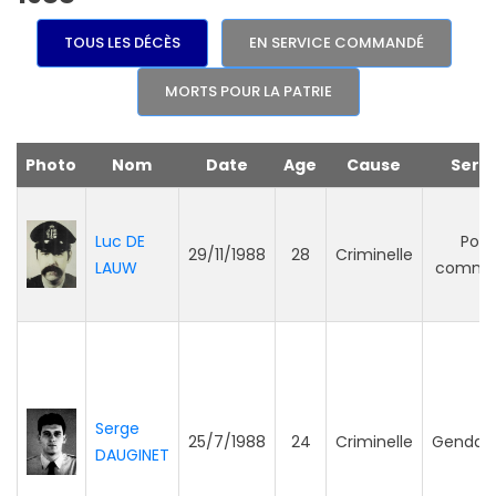
TOUS LES DÉCÈS
EN SERVICE COMMANDÉ
MORTS POUR LA PATRIE
Photo
Nom
Date
Age
Cause
Serv
Luc DE
Poli
29/11/1988
28
Criminelle
LAUW
commu
Serge
25/7/1988
24
Criminelle
Gendar
DAUGINET