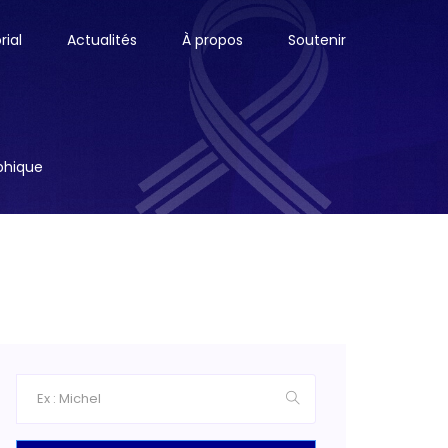
ial
Actualités
À propos
Soutenir
aphique