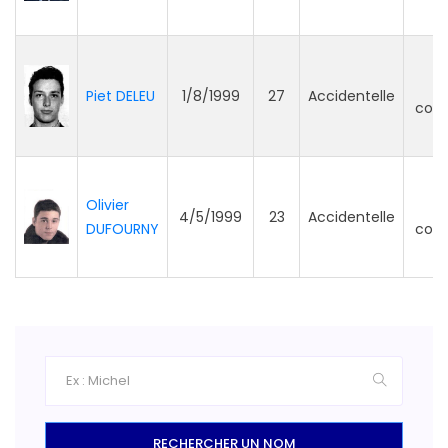
P
Piet DELEU
1/8/1999
27
Accidentelle
com
Olivier
P
4/5/1999
23
Accidentelle
DUFOURNY
com
RECHERCHER UN NOM