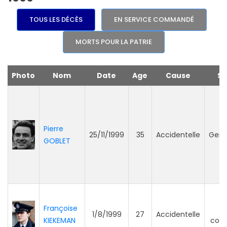
TOUS LES DÉCÈS
EN SERVICE COMMANDÉ
MORTS POUR LA PATRIE
Photo
Nom
Date
Age
Cause
Se
Pierre
25/11/1999
35
Accidentelle
Gend
GOBLET
Françoise
P
1/8/1999
27
Accidentelle
KIEKEMAN
com