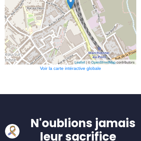
Leaflet
| ©
OpenStreetMap
contributors
Voir la carte intéractive globale
N'oublions jamais
leur sacrifice