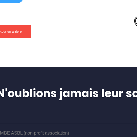
tour en arrière
oublions jamais leur sa
MBE ASBL (non-profit association)