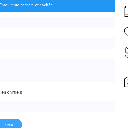
mail reste secrète et cachée.
n chiffre !)