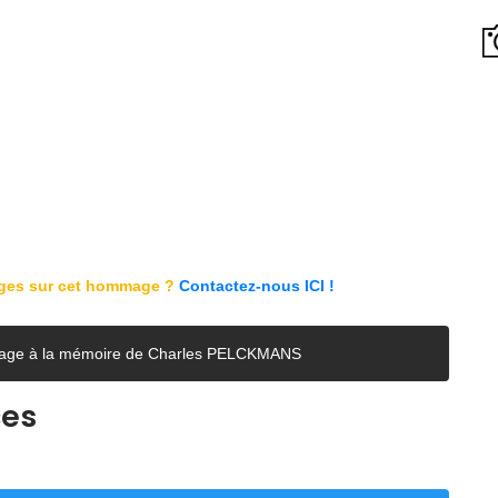
ages sur cet hommage ?
Contactez-nous ICI !
e page à la mémoire de Charles PELCKMANS
ces