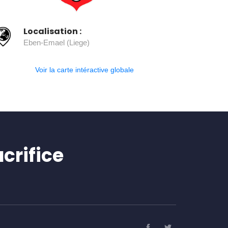
Localisation :
Eben-Emael (Liege)
Voir la carte intéractive globale
crifice